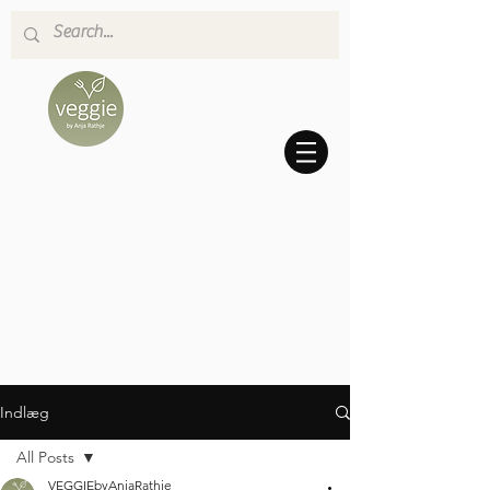
Indlæg
All Posts
VEGGIEbyAnjaRathje