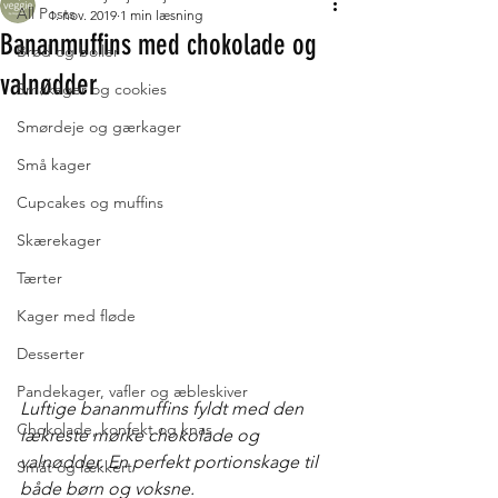
All Posts
1. nov. 2019
1 min læsning
Bananmuffins med chokolade og
Brød og boller
valnødder
Småkager og cookies
Smørdeje og gærkager
Små kager
Cupcakes og muffins
Skærekager
Tærter
Kager med fløde
Desserter
Pandekager, vafler og æbleskiver
Luftige bananmuffins fyldt med den 
Chokolade, konfekt og knas
lækreste mørke chokolade og 
valnødder. En perfekt portionskage til 
Småt og lækkert
både børn og voksne.