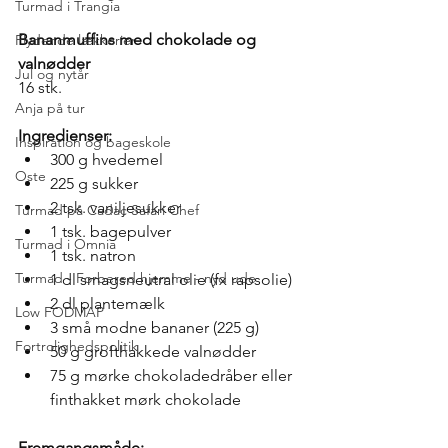
Turmad i Trangia
Bananmuffins med chokolade og 
Flydende lækkerier
valnødder
Jul og nytår
16 stk.
Anja på tur
Ingredienser:
Inspiration og bageskole
300 g hvedemel
Oste
225 g sukker
2 tsk. vaniljesukker
Turmad på Cadac Safari Chef
1 tsk. bagepulver
Turmad i Omnia
1 tsk. natron
Turmad - Forbered hjemme - nyd ude
1 dl smagsneutral olie (fx rapsolie)
2 dl plantemælk
Low FODMAP
3 små modne bananer (225 g)
Fortrolighedspolitik
50 g grofthakkede valnødder
75 g mørke chokoladedråber eller 
finthakket mørk chokolade
Fremgangsmåde: