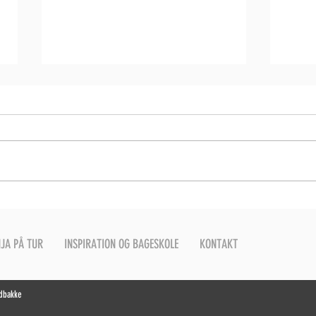
Håkon
Biscoff cheesecake
JA PÅ TUR
INSPIRATION OG BAGESKOLE
KONTAKT
ndbakke