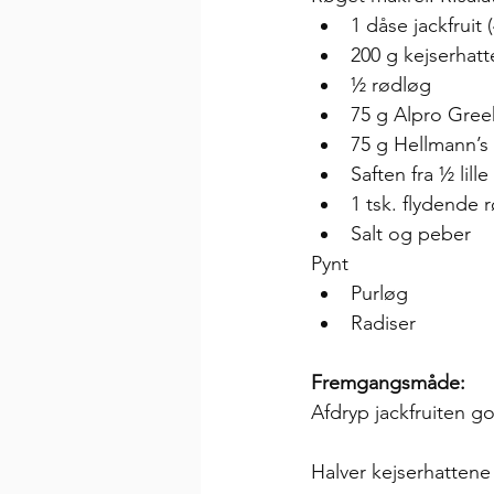
1 dåse jackfruit 
200 g kejserhatt
½ rødløg
75 g Alpro Greek
75 g Hellmann’
Saften fra ½ lille
1 tsk. flydende
Salt og peber
Pynt
Purløg
Radiser
Fremgangsmåde:
Afdryp jackfruiten go
Halver kejserhattene