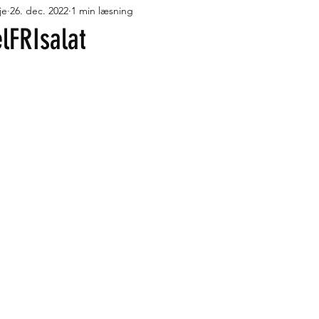
je
26. dec. 2022
1 min læsning
r med fløde
Desserter
Pandekager, vafler og æbleskiver
lFRIsalat
måt og lækkert
Turmad i Trangia
Flydende lækkerier
J
geskole
Oste
Turmad på Cadac Safari Chef
Turmad i O
ude
Low FODMAP
Fortrolighedspolitik