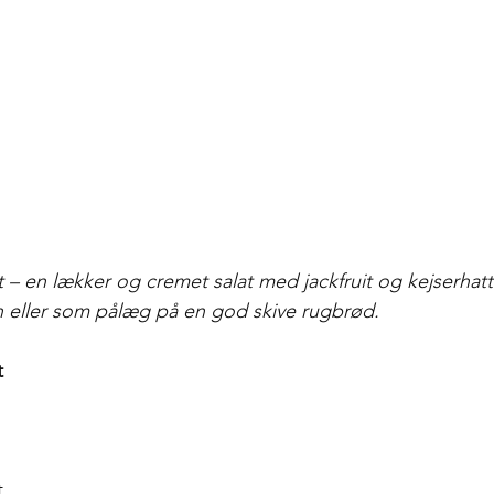
 – en lækker og cremet salat med jackfruit og kejserhatte
h eller som pålæg på en god skive rugbrød.  
t
t