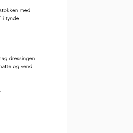
 stokken med 
” i tynde 
mag dressingen 
rhatte og vend 
. 