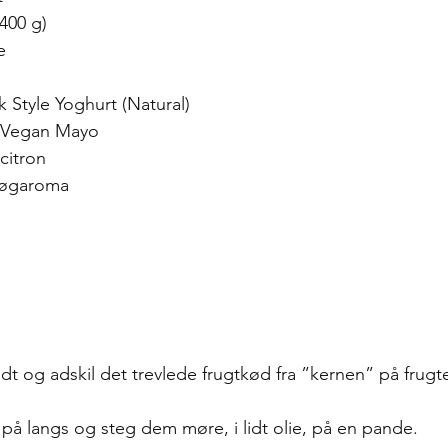
(400 g)
e
 Style Yoghurt (Natural)
s Vegan Mayo
 citron
 røgaroma
dt og adskil det trevlede frugtkød fra ”kernen” på frugt
 på langs og steg dem møre, i lidt olie, på en pande. 