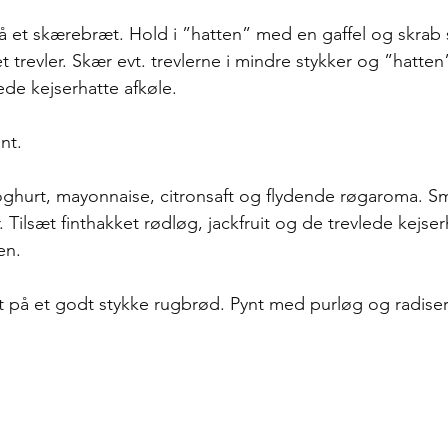
å et skærebræt. Hold i ”hatten” med en gaffel og skrab
et trevler. Skær evt. trevlerne i mindre stykker og ”hatten
lede kejserhatte afkøle. 
nt. 
oghurt, mayonnaise, citronsaft og flydende røgaroma. S
. Tilsæt finthakket rødløg, jackfruit og de trevlede kejse
n. 
t på et godt stykke rugbrød. Pynt med purløg og radiser