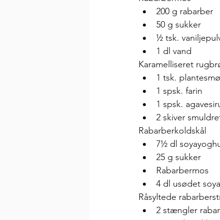
200 g rabarber
50 g sukker
½ tsk. vaniljepul
1 dl vand
Karamelliseret rugbr
1 tsk. plantesmø
1 spsk. farin
1 spsk. agavesir
2 skiver smuldr
Rabarberkoldskål
7½ dl soyayoghu
25 g sukker
Rabarbermos
4 dl usødet soya
Råsyltede rabarberst
2 stængler raba