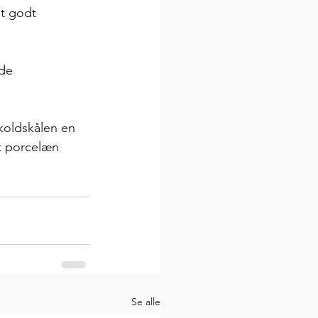
et godt 
de 
koldskålen en 
dt porcelæn 
Se alle