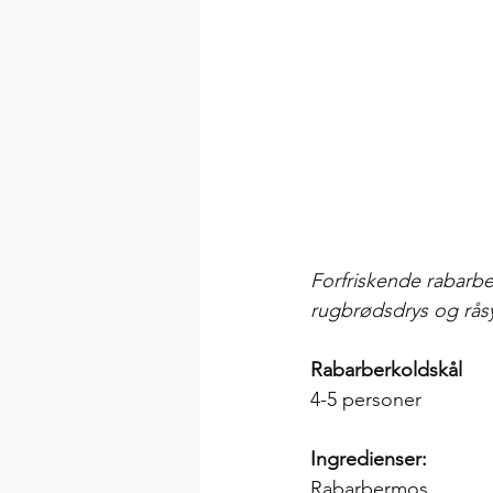
Forfriskende rabarber
rugbrødsdrys og råsy
Rabarberkoldskål
4-5 personer
Ingredienser:
Rabarbermos