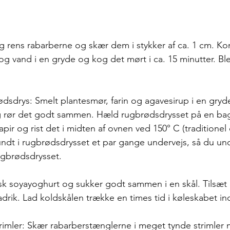
g rens rabarberne og skær dem i stykker af ca. 1 cm. Ko
 og vand i en gryde og kog det mørt i ca. 15 minutter. Bl
ødsdrys: 
Smelt plantesmør, farin og agavesirup i en gryde
 rør det godt sammen. Hæld rugbrødsdrysset på en ba
r og rist det i midten af ovnen ved 150° C (traditionel o
undt i rugbrødsdrysset et par gange undervejs, så du und
ugbrødsdrysset. 
sk soyayoghurt og sukker godt sammen i en skål. Tilsæt
rik. Lad koldskålen trække en times tid i køleskabet in
rimler: Skær rabarberstænglerne i meget tynde strimler