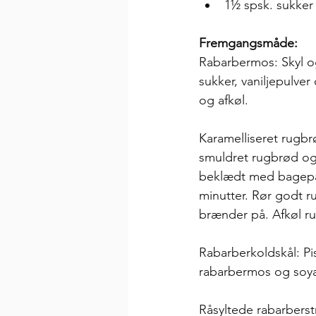
1½ spsk. sukker
Fremgangsmåde:
Rabarbermos: 
Skyl o
sukker, vaniljepulver
og afkøl. 
Karamelliseret rugbr
smuldret rugbrød og
beklædt med bagepapi
minutter. Rør godt r
brænder på. Afkøl r
Rabarberkoldskål: Pi
rabarbermos og soyad
Råsyltede rabarberst