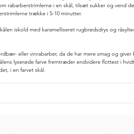
om rabarberstrimlerne i en skål, tilsæt sukker og vend d
strimlerne trække i 5-10 minutter. 
kålen iskold med karamelliseret rugbrødsdrys og råsylte
rdbær- eller vinrabarber, da de har mere smag og giver 
kålens lyserøde farve fremtræder endvidere flottest i hvi
et, i en farvet skål. 