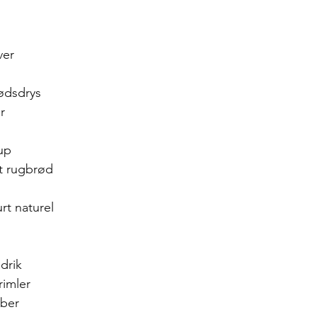
ver
ødsdrys
r
up 
et rugbrød
rt naturel
drik
rimler
rber