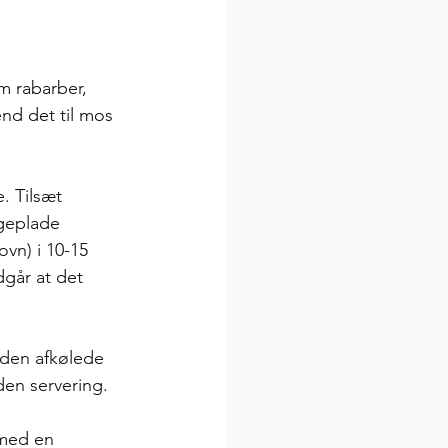
m rabarber, 
end det til mos 
. Tilsæt 
geplade 
vn) i 10-15 
går at det 
 den afkølede 
den servering.
 med en 