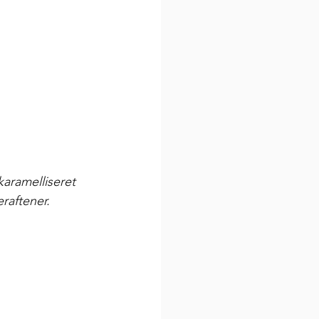
karamelliseret 
raftener. 