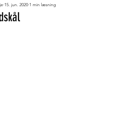
je
15. jun. 2020
1 min læsning
r med fløde
Desserter
Pandekager, vafler og æbleskiver
dskål
måt og lækkert
Turmad i Trangia
Flydende lækkerier
J
geskole
Oste
Turmad på Cadac Safari Chef
Turmad i O
ude
Low FODMAP
Fortrolighedspolitik