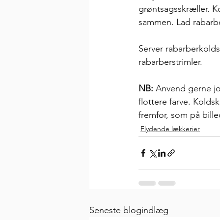
grøntsagsskræller. K
sammen. Lad rabarber
Server rabarberkolds
rabarberstrimler. 
NB:
 Anvend gerne jo
flottere farve. Kolds
fremfor, som på billed
Flydende lækkerier
Seneste blogindlæg