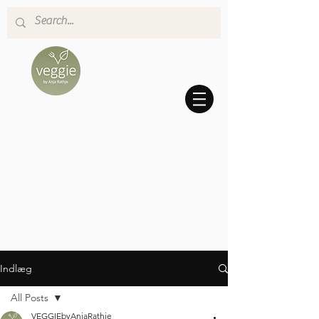
Indlæg
All Posts
VEGGIEbyAnjaRathje