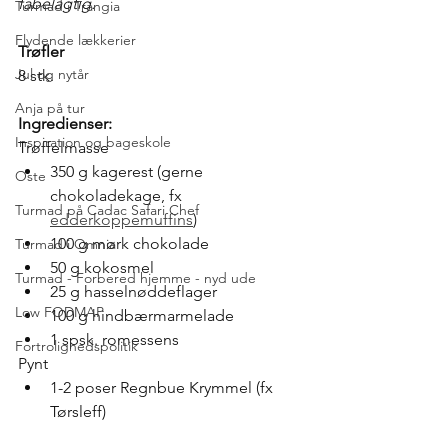
fabelagtig. 
Turmad i Trangia
Flydende lækkerier
Trøfler
Jul og nytår
8 stk.
Anja på tur
Ingredienser:
Inspiration og bageskole
Trøffelmasse
350 g kagerest (gerne 
Oste
chokoladekage, fx 
Turmad på Cadac Safari Chef
edderkoppemuffins
)
100 g mørk chokolade
Turmad i Omnia
50 g kokosmel
Turmad - Forbered hjemme - nyd ude
25 g hasselnøddeflager
Low FODMAP
100 g hindbærmarmelade
1 spsk. romessens
Fortrolighedspolitik
Pynt
1-2 poser Regnbue Krymmel (fx 
Tørsleff)