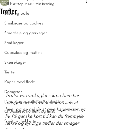
All Posts
20. sep. 2020
1 min læsning
Trøfler
Brød og boller
Småkager og cookies
Smørdeje og gærkager
Små kager
Cupcakes og muffins
Skærekager
Tærter
Kager med fløde
Desserter
Trøfler vs. romkugler – kært barn har 
Pandekager, vafler og æbleskiver
mange navne. Trøfler er lette selv at 
lave, og en måde at give kagerester nyt 
Chokolade, konfekt og knas
liv. På ganske kort tid kan du fremtrylle 
Småt og lækkert
lækre og syndige trøfler der smager 