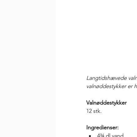
Langtidshævede val
valnøddestykker er h
Valnøddestykker
12 stk.
Ingredienser:
4¾ dl vand