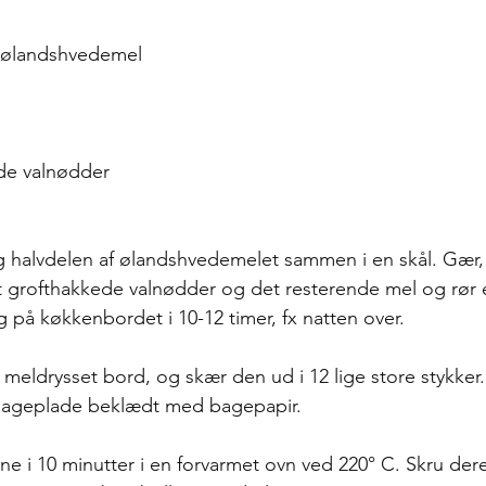
t ølandshvedemel
de valnødder
 halvdelen af ølandshvedemelet sammen i en skål. Gær, 
idst grofthakkede valnødder og det resterende mel og rør 
g på køkkenbordet i 10-12 timer, fx natten over.
meldrysset bord, og skær den ud i 12 lige store stykker.
bageplade beklædt med bagepapir. 
e i 10 minutter i en forvarmet ovn ved 220° C. Skru dere