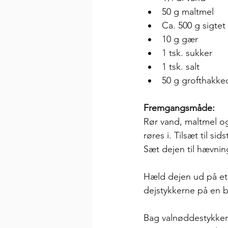
50 g maltmel
Ca. 500 g sigte
10 g gær
1 tsk. sukker
1 tsk. salt
50 g grofthakke
Fremgangsmåde:
Rør vand, maltmel og
røres i. Tilsæt til s
Sæt dejen til hævnin
Hæld dejen ud på et 
dejstykkerne på en 
Bag valnøddestykkern