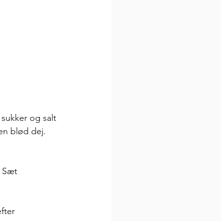
sukker og salt 
en blød dej. 
 Sæt 
fter 