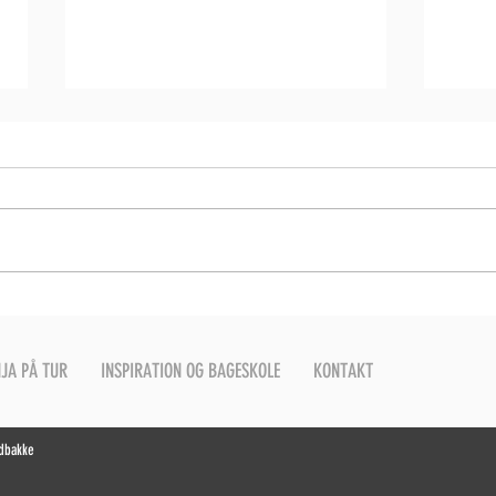
Knækb
Havrescones med oregano
JA PÅ TUR
INSPIRATION OG BAGESKOLE
KONTAKT
ndbakke