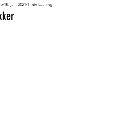
je
18. jan. 2021
1 min læsning
r med fløde
Desserter
Pandekager, vafler og æbleskiver
kker
måt og lækkert
Turmad i Trangia
Flydende lækkerier
J
geskole
Oste
Turmad på Cadac Safari Chef
Turmad i O
ude
Low FODMAP
Fortrolighedspolitik