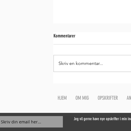
Kommentarer
Skriv en kommentar...
Sandwichbrød med ærtemel
HJEM
OM MIG
OPSKRIFTER
AN
Jeg vil gerne have nye opskrifter i min i