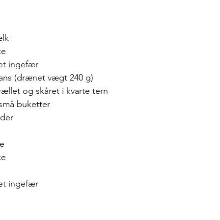
lk
ce
vet ingefær
ans (drænet vægt 240 g) 
ællet og skåret i kvarte tern
 små buketter
der
ie
ce
vet ingefær