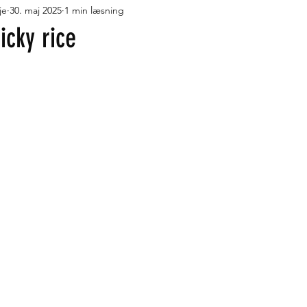
je
30. maj 2025
1 min læsning
r med fløde
Desserter
Pandekager, vafler og æbleskiver
icky rice
måt og lækkert
Turmad i Trangia
Flydende lækkerier
J
geskole
Oste
Turmad på Cadac Safari Chef
Turmad i O
ude
Low FODMAP
Fortrolighedspolitik