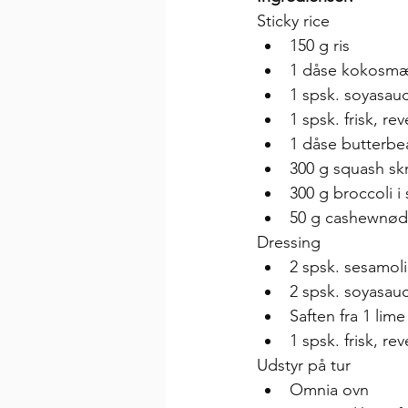
Sticky rice
150 g ris
1 dåse kokosmæ
1 spsk. soyasau
1 spsk. frisk, re
1 dåse butterbe
300 g squash skr
300 g broccoli i
50 g cashewnød
Dressing
2 spsk. sesamol
2 spsk. soyasau
Saften fra 1 lime
1 spsk. frisk, re
Udstyr på tur
Omnia ovn