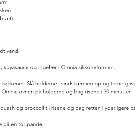
orm
økken
ebræt)
ldt vand. 
, soyasauce og ingefær i Omnia silikoneformen. 
rmkøkkenet. Slå holderne i vindskærmen op og tænd ga
 Omnia ovnen på holderne og bag risene i 30 minutter. 
quash og broccoli til risene og bag retten i yderligere ca
 på en tør pande. 