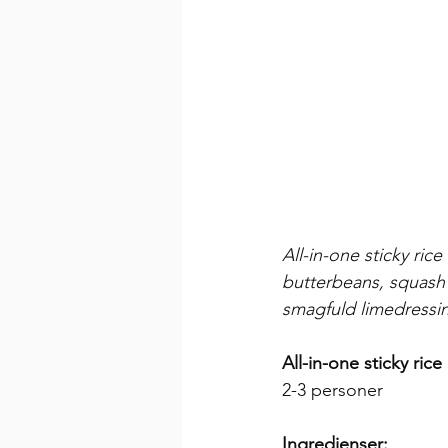
All-in-one sticky ric
butterbeans, squash
smagfuld limedressin
All-in-one sticky rice
2-3 personer
Ingredienser: 