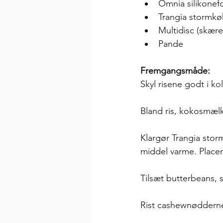
Omnia silikonef
Trangia stormk
Multidisc (skær
Pande
Fremgangsmåde:
Skyl risene godt i ko
Bland ris, kokosmælk
Klargør Trangia sto
middel varme. Placer
Tilsæt butterbeans, s
Rist cashewnødderne