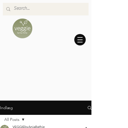
Indlæg
All Posts
VEGGIEbyAnjaRathje