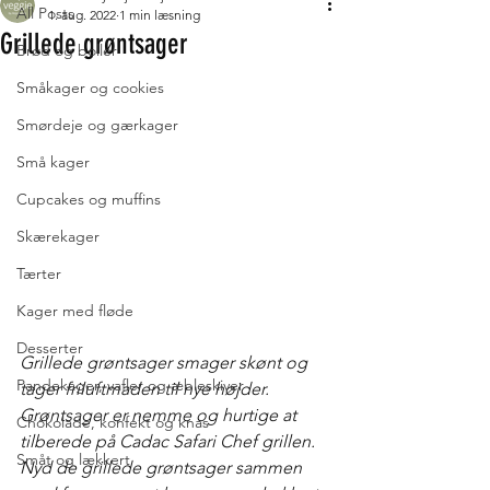
All Posts
1. aug. 2022
1 min læsning
Grillede grøntsager
Brød og boller
Småkager og cookies
Smørdeje og gærkager
Små kager
Cupcakes og muffins
Skærekager
Tærter
Kager med fløde
Desserter
Grillede grøntsager smager skønt og 
Pandekager, vafler og æbleskiver
tager friluftmaden til nye højder. 
Grøntsager er nemme og hurtige at 
Chokolade, konfekt og knas
tilberede på Cadac Safari Chef grillen. 
Småt og lækkert
Nyd de grillede grøntsager sammen 