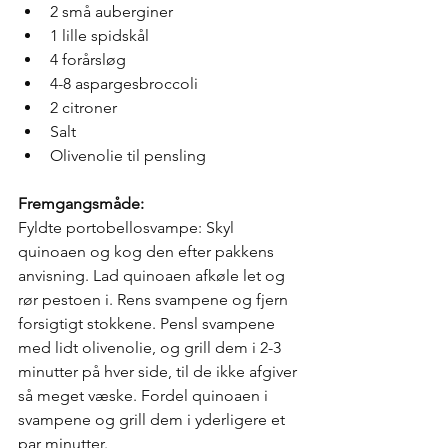
2 små auberginer
1 lille spidskål
4 forårsløg
4-8 aspargesbroccoli
2 citroner
Salt
Olivenolie til pensling
Fremgangsmåde: 
Fyldte portobellosvampe: Skyl 
quinoaen og kog den efter pakkens 
anvisning. Lad quinoaen afkøle let og 
rør pestoen i. Rens svampene og fjern 
forsigtigt stokkene. Pensl svampene 
med lidt olivenolie, og grill dem i 2-3 
minutter på hver side, til de ikke afgiver 
så meget væske. Fordel quinoaen i 
svampene og grill dem i yderligere et 
par minutter. 