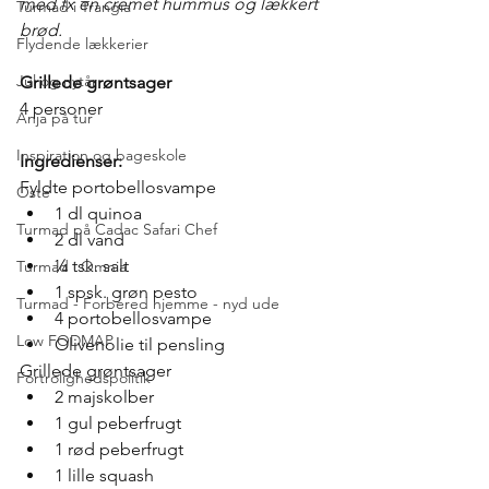
med fx en cremet hummus og lækkert 
Turmad i Trangia
brød.   
Flydende lækkerier
Jul og nytår
Grillede grøntsager
4 personer
Anja på tur
Inspiration og bageskole
Ingredienser: 
Fyldte portobellosvampe
Oste
1 dl quinoa
Turmad på Cadac Safari Chef
2 dl vand
¼ tsk. salt
Turmad i Omnia
1 spsk. grøn pesto
Turmad - Forbered hjemme - nyd ude
4 portobellosvampe
Low FODMAP
Olivenolie til pensling
Grillede grøntsager
Fortrolighedspolitik
2 majskolber
1 gul peberfrugt
1 rød peberfrugt
1 lille squash