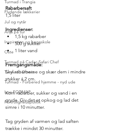
Turmad i Trangia
Rabarbersaft
Flydende lækkerier
1,5 liter
Jul og nytår
Ingredienser:
Anja på tur
1,5 kg rabarber
Inspiration og bageskole
500 g sukker
1 liter vand
Oste
Turmad på Cadac Safari Chef
Fremgangsmåde:
Skyl rabarberne og skær dem i mindre 
Turmad i Omnia
stykker á 2 cm.
Turmad - Forbered hjemme - nyd ude
Low FODMAP
Kom rabarber, sukker og vand i en 
gryde. Giv det et opkog og lad det 
Fortrolighedspolitik
simre i 10 minutter.
Tag gryden af varmen og lad saften 
trække i mindst 30 minutter. 