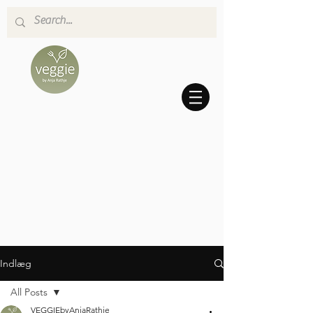
Indlæg
All Posts
VEGGIEbyAnjaRathje