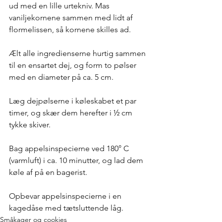
ud med en lille urtekniv. Mas 
vaniljekornene sammen med lidt af 
flormelissen, så kornene skilles ad.
Ælt alle ingredienserne hurtig sammen 
til en ensartet dej, og form to pølser 
med en diameter på ca. 5 cm. 
Læg dejpølserne i køleskabet et par 
timer, og skær dem herefter i ½ cm 
tykke skiver.   
Bag appelsinspecierne ved 180° C 
(varmluft) i ca. 10 minutter, og lad dem 
køle af på en bagerist.
Opbevar appelsinspecierne i en 
kagedåse med tætsluttende låg. 
Småkager og cookies