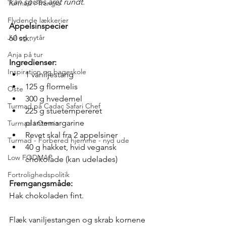
kan spises året rundt. 
Turmad i Trangia
Flydende lækkerier
Appelsinspecier
Jul og nytår
60 stk.
Anja på tur
Ingredienser:
Inspiration og bageskole
1 vaniljestang
125 g flormelis
Oste
300 g hvedemel
Turmad på Cadac Safari Chef
225 g stuetempereret 
plantemargarine
Turmad i Omnia
Revet skal fra 2 appelsiner
Turmad - Forbered hjemme - nyd ude
40 g hakket, hvid vegansk 
Low FODMAP
chokolade (kan udelades)
Fortrolighedspolitik
Fremgangsmåde: 
Hak chokoladen fint.
Flæk vaniljestangen og skrab kornene 