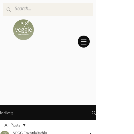
Indlæg
All Posts
VEGGIEbyAnjaRathje