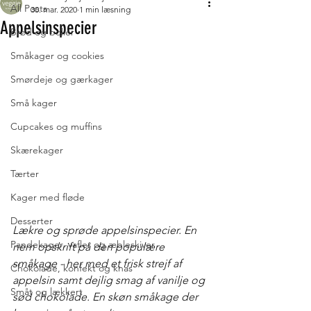
All Posts
30. mar. 2020
1 min læsning
Appelsinspecier
Brød og boller
Småkager og cookies
Smørdeje og gærkager
Små kager
Cupcakes og muffins
Skærekager
Tærter
Kager med fløde
Desserter
Lækre og sprøde appelsinspecier. En 
Pandekager, vafler og æbleskiver
nem opskrift på den populære 
småkage - her med et frisk strejf af 
Chokolade, konfekt og knas
appelsin samt dejlig smag af vanilje og 
Småt og lækkert
sød chokolade. En skøn småkage der 