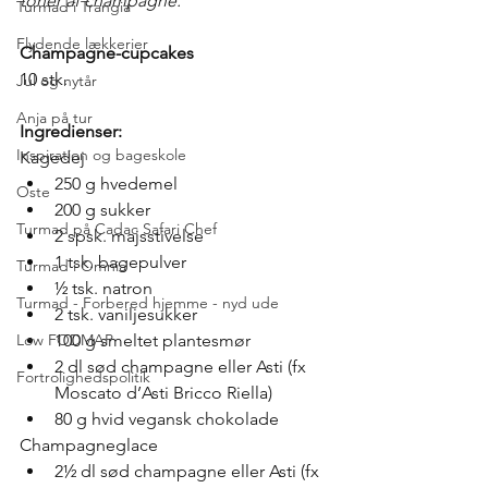
toner af champagne. 
Turmad i Trangia
Flydende lækkerier
Champagne-cupcakes
10 stk. 
Jul og nytår
Anja på tur
Ingredienser:
Inspiration og bageskole
Kagedej
250 g hvedemel
Oste
200 g sukker
Turmad på Cadac Safari Chef
2 spsk. majsstivelse
1 tsk. bagepulver
Turmad i Omnia
½ tsk. natron
Turmad - Forbered hjemme - nyd ude
2 tsk. vaniljesukker
Low FODMAP
100 g smeltet plantesmør
2 dl sød champagne eller Asti (fx 
Fortrolighedspolitik
Moscato d’Asti Bricco Riella) 
80 g hvid vegansk chokolade 
Champagneglace
2½ dl sød champagne eller Asti (fx 