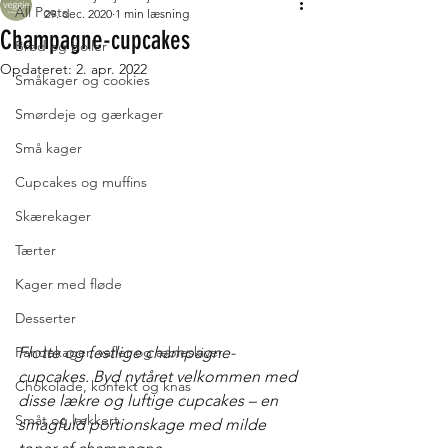
All Posts
29. dec. 2020
1 min læsning
Champagne-cupcakes
Brød og boller
Opdateret:
2. apr. 2022
Småkager og cookies
Smørdeje og gærkager
Små kager
Cupcakes og muffins
Skærekager
Tærter
Kager med fløde
Desserter
Pandekager, vafler og æbleskiver
Flotte og festlige champagne-
cupcakes. Byd nytåret velkommen med 
Chokolade, konfekt og knas
disse lækre og luftige cupcakes – en 
Småt og lækkert
smagfuld portionskage med milde 