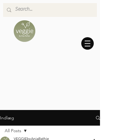
Indlæg
All Posts
VEGGIEbyAnjaRathje