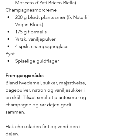
Moscato d’Asti Bricco Riella)
Champagnesmørcreme
200 g blødt plantesmør (fx Naturli’ 
Vegan Block)
175 g flormelis
¼ tsk. vaniljepulver
4 spsk. champagneglace
Pynt
Spiselige guldflager
Fremgangsmåde:
Bland hvedemel, sukker, majsstivelse, 
bagepulver, natron og vaniljesukker i 
en skål. Tilsæt smeltet plantesmør og 
champagne og rør dejen godt 
sammen.
Hak chokoladen fint og vend den i 
dejen. 