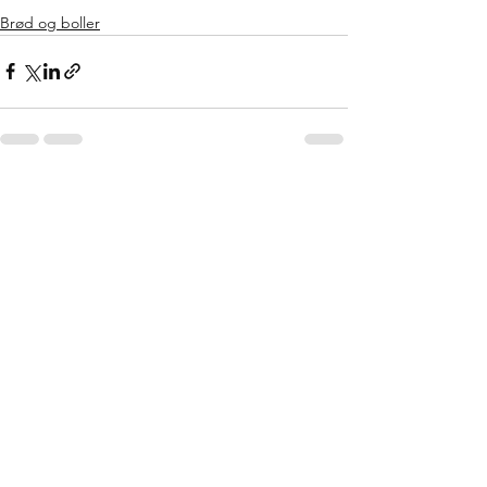
Brød og boller
Se alle
Seneste blogindlæg