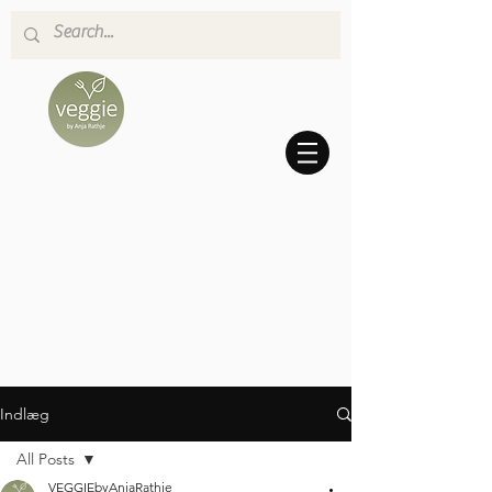
Indlæg
All Posts
VEGGIEbyAnjaRathje