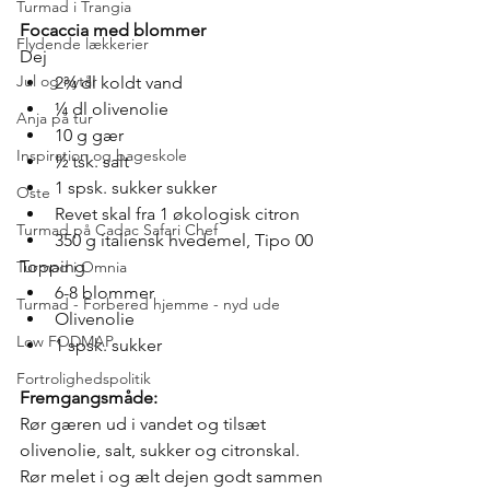
Turmad i Trangia
Focaccia med blommer
Flydende lækkerier
Dej
Jul og nytår
2¾ dl koldt vand
¼ dl olivenolie
Anja på tur
10 g gær
Inspiration og bageskole
½ tsk. salt
1 spsk. sukker sukker
Oste
Revet skal fra 1 økologisk citron
Turmad på Cadac Safari Chef
350 g italiensk hvedemel, Tipo 00
Topping
Turmad i Omnia
6-8 blommer 
Turmad - Forbered hjemme - nyd ude
Olivenolie
Low FODMAP
1 spsk. sukker
Fortrolighedspolitik
Fremgangsmåde:
Rør gæren ud i vandet og tilsæt 
olivenolie, salt, sukker og citronskal. 
Rør melet i og ælt dejen godt sammen 