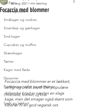
All Posts
28. aug. 2021
1 min læsning
Focaccia med blommer
Brød og boller
Småkager og cookies
Smørdeje og gærkager
Små kager
Cupcakes og muffins
Skærekager
Tærter
Kager med fløde
Desserter
Focaccia med blommer er et lækkert, 
Pandekager, vafler og æbleskiver
saftigt og blødt brød. Det populære 
italienske brød er næsten en slags 
Chokolade, konfekt og knas
kage, men det smager også skønt som 
Småt og lækkert
tilbehør til en god vegansk ost. 