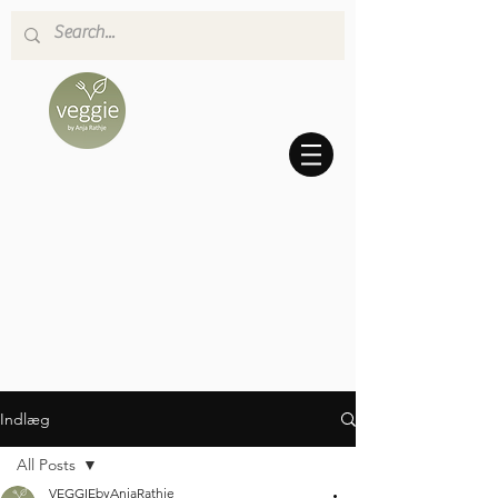
Indlæg
All Posts
VEGGIEbyAnjaRathje