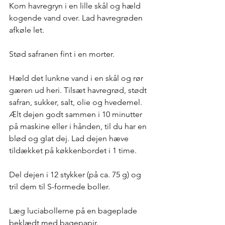
Kom havregryn i en lille skål og hæld 
kogende vand over. Lad havregrøden 
afkøle let.
Stød safranen fint i en morter. 
Hæld det lunkne vand i en skål og rør 
gæren ud heri. Tilsæt havregrød, stødt 
safran, sukker, salt, olie og hvedemel. 
Ælt dejen godt sammen i 10 minutter 
på maskine eller i hånden, til du har en 
blød og glat dej. Lad dejen hæve 
tildækket på køkkenbordet i 1 time.
Del dejen i 12 stykker (på ca. 75 g) og 
tril dem til S-formede boller.   
Læg luciabollerne på en bageplade 
beklædt med bagepapir. 