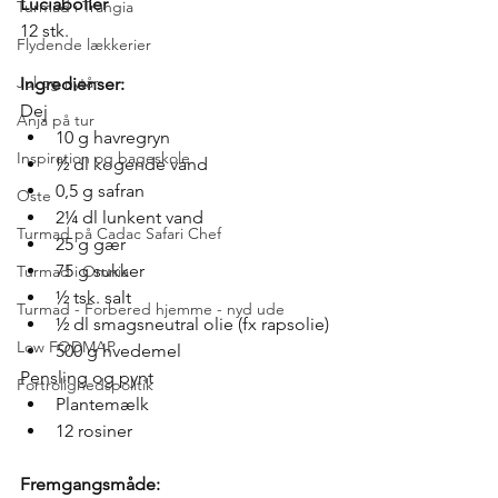
Luciaboller
Turmad i Trangia
12 stk.
Flydende lækkerier
Jul og nytår
Ingredienser:
Dej
Anja på tur
10 g havregryn
Inspiration og bageskole
½ dl kogende vand
0,5 g safran
Oste
2¼ dl lunkent vand
Turmad på Cadac Safari Chef
25 g gær
75 g sukker
Turmad i Omnia
½ tsk. salt
Turmad - Forbered hjemme - nyd ude
½ dl smagsneutral olie (fx rapsolie)
Low FODMAP
500 g hvedemel
Pensling og pynt
Fortrolighedspolitik
Plantemælk
12 rosiner
Fremgangsmåde: