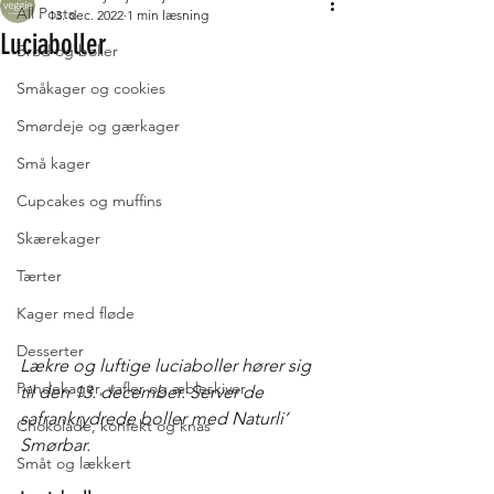
All Posts
13. dec. 2022
1 min læsning
Luciaboller
Brød og boller
Småkager og cookies
Smørdeje og gærkager
Små kager
Cupcakes og muffins
Skærekager
Tærter
Kager med fløde
Desserter
Lækre og luftige luciaboller hører sig 
Pandekager, vafler og æbleskiver
til den 13. december. Server de 
safrankrydrede boller med Naturli’ 
Chokolade, konfekt og knas
Smørbar. 
Småt og lækkert