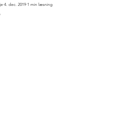
je
4. dec. 2019
1 min læsning
r med fløde
Desserter
Pandekager, vafler og æbleskiver
r
måt og lækkert
Turmad i Trangia
Flydende lækkerier
J
geskole
Oste
Turmad på Cadac Safari Chef
Turmad i O
ude
Low FODMAP
Fortrolighedspolitik