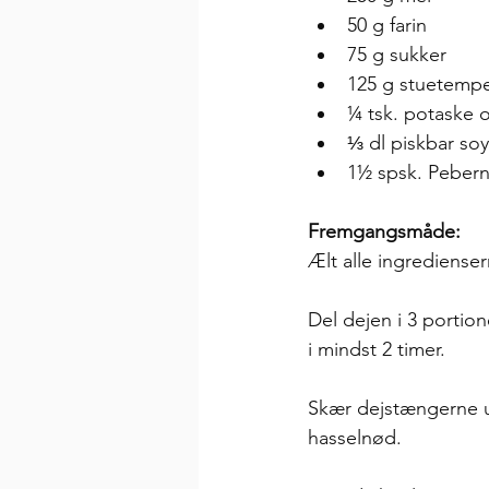
50 g farin
75 g sukker
125 g stuetempe
¼ tsk. potaske 
⅓ dl piskbar so
1½ spsk. Pebern
Fremgangsmåde:
Ælt alle ingredienser
Del dejen i 3 portio
i mindst 2 timer.
Skær dejstængerne ud
hasselnød.