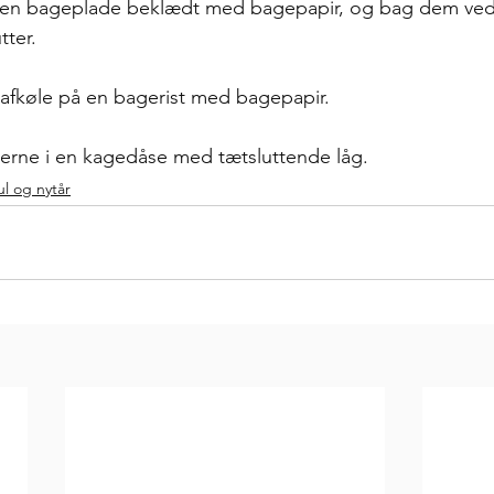
 en bageplade beklædt med bagepapir, og bag dem ved
tter. 
fkøle på en bagerist med bagepapir. 
ne i en kagedåse med tætsluttende låg. 
ul og nytår