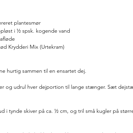
reret plantesmør
opløst i ½ spsk. kogende vand
yafløde
ød Krydderi Mix (Urtekram)
ne hurtig sammen til en ensartet dej.
ner og udrul hver dejportion til lange stænger. Sæt dejs
 i tynde skiver på ca. ½ cm, og tril små kugler på stør