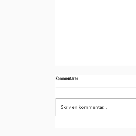
Kommentarer
Skriv en kommentar...
Cookies med ærtemel og chokolade