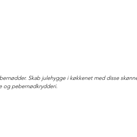
bernødder. Skab julehygge i køkkenet med disse skønn
øde og pebernødkrydderi. 