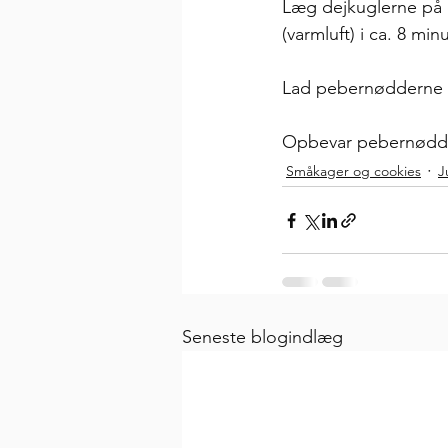
Læg dejkuglerne på
(varmluft) i ca. 8 minu
Lad pebernødderne a
Opbevar pebernødder
Småkager og cookies
J
Seneste blogindlæg