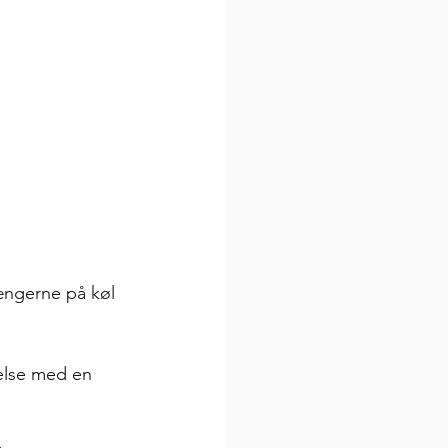
tængerne på køl 
relse med en 