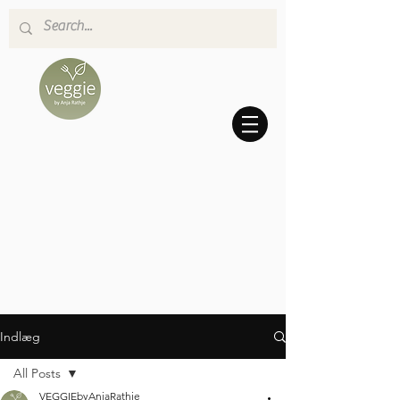
Indlæg
All Posts
VEGGIEbyAnjaRathje