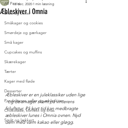
All Posts
13. dec. 2020
1 min læsning
Æbleskiver i Omnia
Brød og boller
Småkager og cookies
Smørdeje og gærkager
Små kager
Cupcakes og muffins
Skærekager
Tærter
Kager med fløde
Desserter
Æbleskiver er en juleklassiker uden lige 
Pandekager, vafler og æbleskiver
- og de smager skønt på vinterens 
friluftstur. På kort tid kan medbragte 
Chokolade, konfekt og knas
æbleskiver lunes i Omnia ovnen. Nyd 
Småt og lækkert
dem med varm kakao eller gløgg. 