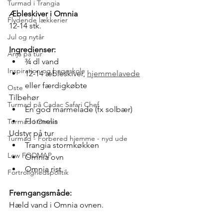
Turmad i Trangia
Æbleskiver i Omnia
Flydende lækkerier
12-14 stk. 
Jul og nytår
Ingredienser:
Anja på tur
¾ dl vand
Inspiration og bageskole
12-14 æbleskiver, 
hjemmelavede
eller færdigkøbte
Oste
Tilbehør
Turmad på Cadac Safari Chef
En god marmelade (fx solbær)
Flormelis
Turmad i Omnia
Udstyr på tur
Turmad - Forbered hjemme - nyd ude
Trangia stormkøkken
Low FODMAP
Omnia ovn
Omnia rist
Fortrolighedspolitik
Fremgangsmåde:
Hæld vand i Omnia ovnen.