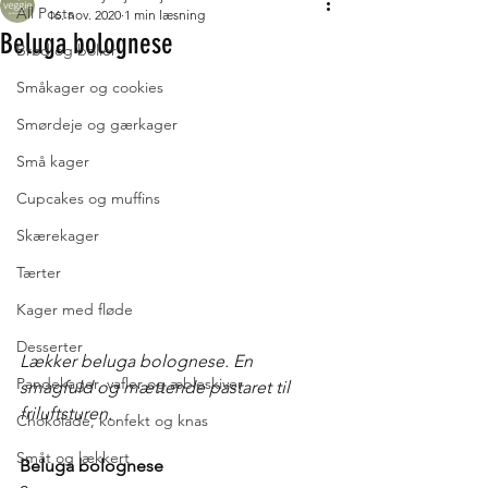
All Posts
16. nov. 2020
1 min læsning
Beluga bolognese
Brød og boller
Småkager og cookies
Smørdeje og gærkager
Små kager
Cupcakes og muffins
Skærekager
Tærter
Kager med fløde
Desserter
Lækker beluga bolognese. En 
Pandekager, vafler og æbleskiver
smagfuld og mættende pastaret til 
friluftsturen. 
Chokolade, konfekt og knas
Småt og lækkert
Beluga bolognese