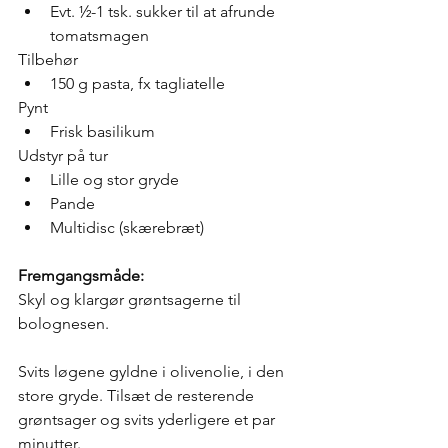
Evt. ½-1 tsk. sukker til at afrunde 
tomatsmagen
Tilbehør
150 g pasta, fx tagliatelle
Pynt
Frisk basilikum
Udstyr på tur
Lille og stor gryde
Pande
Multidisc (skærebræt)
Fremgangsmåde:
Skyl og klargør grøntsagerne til 
bolognesen.
Svits løgene gyldne i olivenolie, i den 
store gryde. Tilsæt de resterende 
grøntsager og svits yderligere et par 
minutter.  