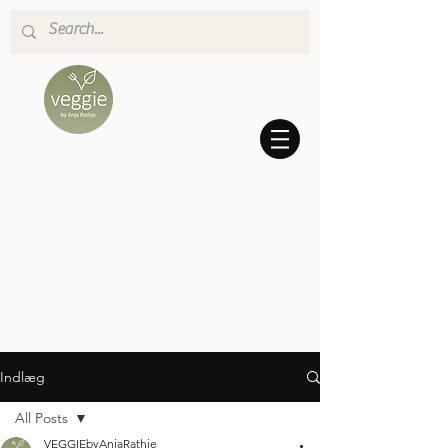
Indlæg
All Posts
VEGGIEbyAnjaRathje