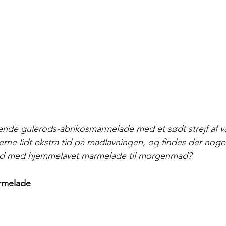
ende gulerods-abrikosmarmelade med et sødt strejf af va
erne lidt ekstra tid på madlavningen, og findes der nog
rød med hjemmelavet marmelade til morgenmad? 
rmelade