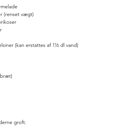
rmelade
r (renset vægt)
brikoser
r
lsiner (kan erstattes af 1½ dl vand)
ebræt)
derne groft. 