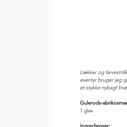
Lækker og farvestrål
eventyr bruger jeg g
et stykke nybagt b
Gulerods-abrikosma
1 glas
Ingredienser: