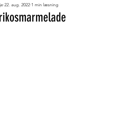
je
22. aug. 2022
1 min læsning
r med fløde
Desserter
Pandekager, vafler og æbleskiver
rikosmarmelade
måt og lækkert
Turmad i Trangia
Flydende lækkerier
J
geskole
Oste
Turmad på Cadac Safari Chef
Turmad i O
ude
Low FODMAP
Fortrolighedspolitik