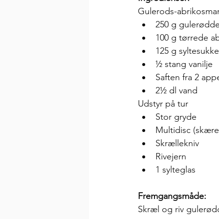
Gulerods-abrikosma
250 g gulerødde
100 g tørrede a
125 g syltesukke
½ stang vanilje
Saften fra 2 appe
2½ dl vand
Udstyr på tur
Stor gryde
Multidisc (skær
Skrællekniv
Rivejern
1 sylteglas
Fremgangsmåde:
Skræl og riv gulerød