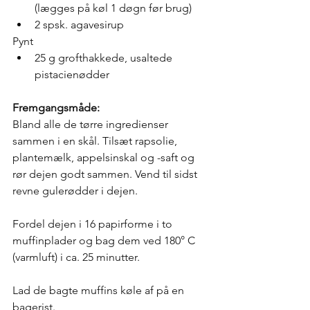
(lægges på køl 1 døgn før brug)
2 spsk. agavesirup
Pynt
25 g grofthakkede, usaltede 
pistacienødder
Fremgangsmåde:
Bland alle de tørre ingredienser 
sammen i en skål. Tilsæt rapsolie, 
plantemælk, appelsinskal og -saft og 
rør dejen godt sammen. Vend til sidst 
revne gulerødder i dejen. 
Fordel dejen i 16 papirforme i to 
muffinplader og bag dem ved 180° C 
(varmluft) i ca. 25 minutter. 
Lad de bagte muffins køle af på en 
bagerist.