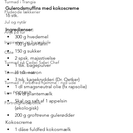
Turmad i Trangia
Gulerodsmuffins med kokoscreme
Flydende lækkerier
16 stk.
Jul og nytår
Ingredienser:
Anja på tur
300 g hvedemel
Inspiration og bageskole
100 g brun farin
150 g sukker
Oste
2 spsk. majsstivelse
Turmad på Cadac Safari Chef
1 tsk. bagepulver
½ tsk. natron
Turmad i Omnia
3 tsk. kagekrydderi (Dr. Oetker)
Turmad - Forbered hjemme - nyd ude
1 dl smagsneutral olie (fx rapsolie)
Low FODMAP
1¾ dl plantemælk
Skal og saft af 1 appelsin 
Fortrolighedspolitik
(økologisk)
200 g groftrevne gulerødder
Kokoscreme
1 dåse fuldfed kokosmælk 