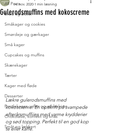
All Posts
14. nov. 2020
1 min læsning
Gulerodsmuffins med kokoscreme
Brød og boller
Småkager og cookies
Smørdeje og gærkager
Små kager
Cupcakes og muffins
Skærekager
Tærter
Kager med fløde
Desserter
Lækre gulerodsmuffins med 
Pandekager, vafler og æbleskiver
kokoscreme. En opskrift på svampede 
efterårsmuffiins med varme krydderier 
Chokolade, konfekt og knas
og sød topping. Perfekt til en god kop 
Småt og lækkert
te eller kaffe. 