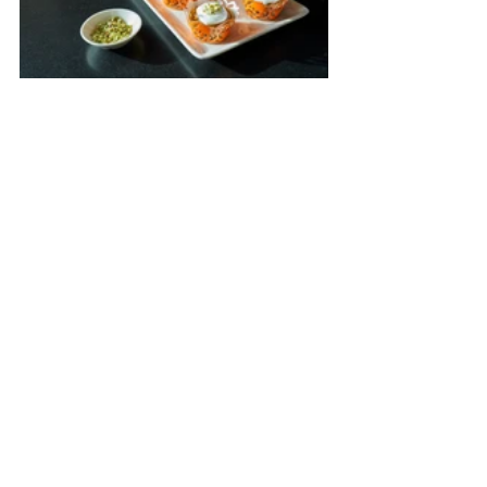
Cupcakes og muffins
Se alle
Seneste blogindlæg