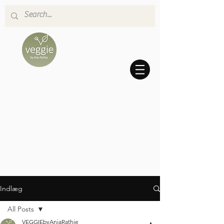
Indlæg
All Posts
VEGGIEbyAnjaRathje