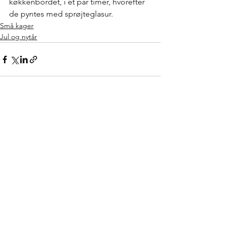
køkkenbordet, i et par timer, hvorefter 
de pyntes med sprøjteglasur.
Små kager
Jul og nytår
Se alle
Seneste blogindlæg