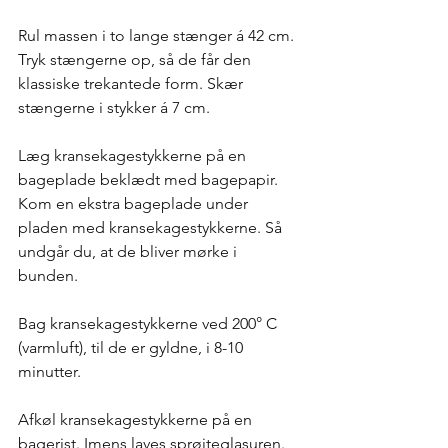
Rul massen i to lange stænger á 42 cm. 
Tryk stængerne op, så de får den 
klassiske trekantede form. Skær 
stængerne i stykker á 7 cm. 
Læg kransekagestykkerne på en 
bageplade beklædt med bagepapir. 
Kom en ekstra bageplade under 
pladen med kransekagestykkerne. Så 
undgår du, at de bliver mørke i 
bunden. 
Bag kransekagestykkerne ved 200° C 
(varmluft), til de er gyldne, i 8-10 
minutter. 
Afkøl kransekagestykkerne på en 
bagerist. Imens laves sprøjteglasuren. 