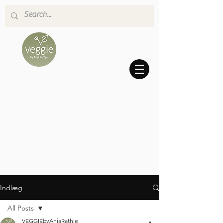
Indlæg
All Posts
VEGGIEbyAnjaRathje