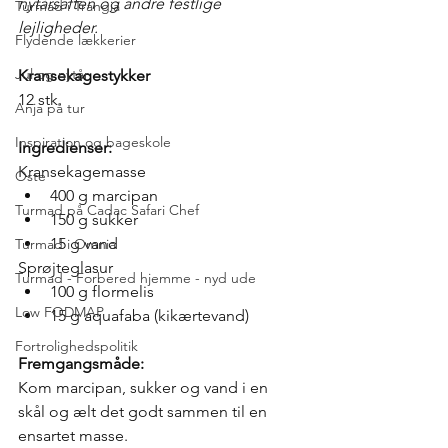
nytårsaften og andre festlige 
Turmad i Trangia
lejligheder. 
Flydende lækkerier
Jul og nytår
Kransekagestykker
12 stk. 
Anja på tur
Inspiration og bageskole
Ingredienser:
Kransekagemasse
Oste
400 g marcipan
Turmad på Cadac Safari Chef
150 g sukker
15 g vand
Turmad i Omnia
Sprøjteglasur
Turmad - Forbered hjemme - nyd ude
100 g flormelis
Low FODMAP
15 g aquafaba (kikærtevand)
Fortrolighedspolitik
Fremgangsmåde:
Kom marcipan, sukker og vand i en 
skål og ælt det godt sammen til en 
ensartet masse. 