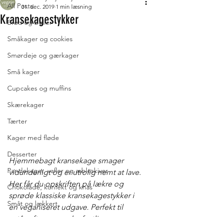
All Posts
31. dec. 2019
1 min læsning
Kransekagestykker
Brød og boller
Småkager og cookies
Smørdeje og gærkager
Små kager
Cupcakes og muffins
Skærekager
Tærter
Kager med fløde
Desserter
Hjemmebagt kransekage smager 
Pandekager, vafler og æbleskiver
vidunderligt og er utrolig nemt at lave. 
Her får du opskriften på lækre og 
Chokolade, konfekt og knas
sprøde klassiske kransekagestykker i 
Småt og lækkert
en veganiseret udgave. Perfekt til 