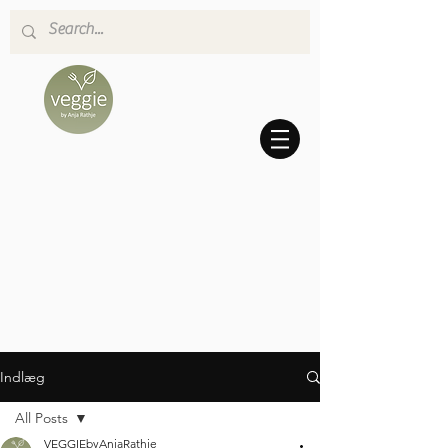
Indlæg
All Posts
VEGGIEbyAnjaRathje