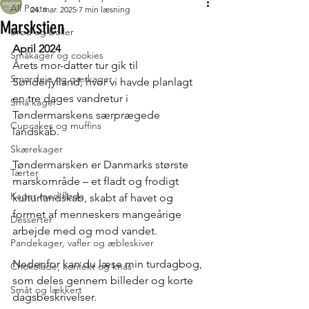
All Posts
24. mar. 2025
7 min læsning
Marskstien
Brød og boller
April 2024
Småkager og cookies
Årets mor-datter tur gik til 
Smørdeje og gærkager
Sønderjylland, hvor vi havde planlagt 
en tre dages vandretur i 
Små kager
Tøndermarskens særprægede 
Cupcakes og muffins
landskab. 
Skærekager
Tøndermarsken er Danmarks største 
Tærter
marskområde – et fladt og frodigt 
Kager med fløde
kulturlandskab, skabt af havet og 
formet af menneskers mangeårige 
Desserter
arbejde med og mod vandet. 
Pandekager, vafler og æbleskiver
Nedenfor kan du læse min turdagbog, 
Chokolade, konfekt og knas
som 
deles gennem billeder og korte 
Småt og lækkert
dagsbeskrivelser.