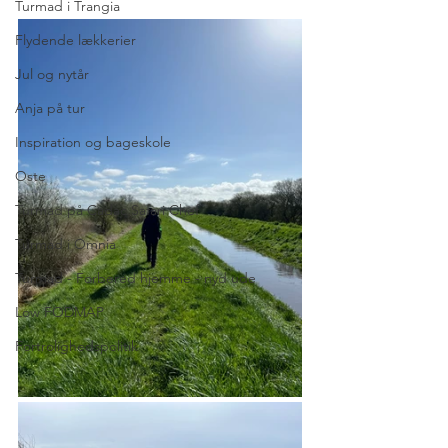
Turmad i Trangia
Flydende lækkerier
Jul og nytår
Anja på tur
Inspiration og bageskole
Oste
Turmad på Cadac Safari Chef
Turmad i Omnia
Turmad - Forbered hjemme - nyd ude
Low FODMAP
Fortrolighedspolitik